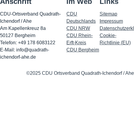
Anschrift
Im Web
Links
CDU-Ortsverband Quadrath-
CDU
Sitemap
Ichendorf / Ahe
Deutschlands
Impressu
m
Am Kapellenkreuz 8a
CDU NRW
Datenschutzerk
50127 Bergheim
CDU Rhein-
Cookie-
Telefon: +49 178 6083122
Erft-Kreis
Richtlinie (EU)
E-Mail:
info@quadrath-
CDU Bergheim
ichendorf-ahe.de
©2025 CDU Ortsverband Quadrath-Ichendorf / Ahe