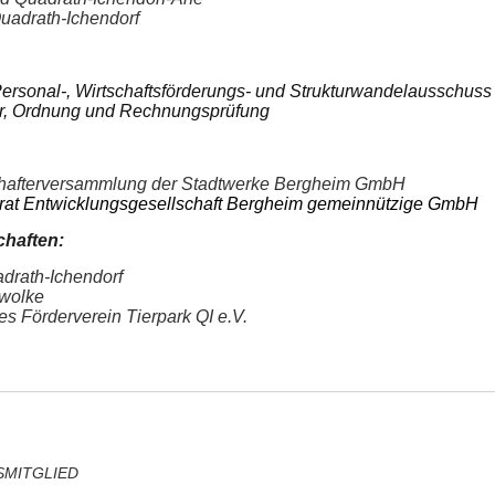
Quadrath-Ichendorf
Personal-, Wirtschaftsförderungs- und Strukturwandelausschuss
hr, Ordnung und Rechnungsprüfung
lschafterversammlung der Stadtwerke Bergheim GmbH
htsrat Entwicklungsgesellschaft Bergheim gemeinnützige GmbH
chaften:
adrath-Ichendorf
bwolke
es Förderverein Tierpark QI e.V.
SMITGLIED