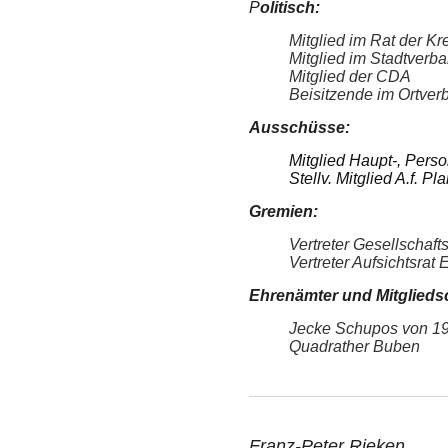
P
olitisch:
Mitglied im Rat der Kr
Mitglied im Stadtverb
Mitglied der CDA
Beisitzende im Ortver
Ausschüsse:
Mitglied Haupt-, Pers
Stellv. Mitglied A.f. 
Gremien:
Vertreter Gesellschaf
Vertreter Aufsichtsra
Ehrenämter und Mitglieds
Jecke Schupos von 19
Quadrather Buben
Franz-Peter Rieken