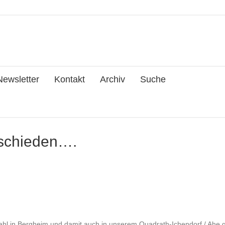
Newsletter
Kontakt
Archiv
Suche
tschieden….
hl in Bergheim und damit auch in unserem Quadrath-Ichendorf / Ahe g