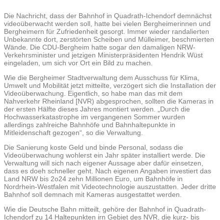
Die Nachricht, dass der Bahnhof in Quadrath-Ichendorf demnächst
videoüberwacht werden soll, hatte bei vielen Bergheimerinnen und
Bergheimern für Zufriedenheit gesorgt. Immer wieder randalierten
Unbekannte dort,
zerstörten Scheiben und Mülleimer, beschmierten
Wände. Die CDU-Bergheim hatte sogar den damaligen NRW-
Verkehrsminister und jetzigen Ministerpräsidenten Hendrik Wüst
eingeladen, um sich vor Ort ein Bild zu machen.
Wie die Bergheimer Stadtverwaltung dem Ausschuss für Klima,
Umwelt und Mobilität jetzt mitteilte, verzögert sich die Installation der
Videoüberwachung. Eigentlich, so habe man das mit dem
Nahverkehr Rheinland [NVR) abgesprochen, sollten die Kameras in
der ersten Hälfte dieses Jahres montiert werden. „Durch die
Hochwasserkatastrophe im vergangenen Sommer wurden
allerdings zahlreiche Bahnhöfe und Bahnhaltepunkte in
Mitleidenschaft gezogen“, so die Verwaltung.
Die Sanierung koste Geld und binde Personal, sodass die
Videoüberwachung wohlerst ein Jahr später installiert werde. Die
Verwaltung will sich nach eigener Aussage aber dafür einsetzen,
dass es doeh schneller geht. Nach eigenen Angaben investiert das
Land NRW bis 2o24 zehn Millionen Euro, um Bahnhöfe in
Nordrhein-Westfalen mit Videotechnologie auszustatten. Jeder dritte
Bahnhof soll demnach mit Kameras ausgestattet werden.
Wie die Deutsche Bahn mitteilt, gehöre der Bahnhof in Quadrath-
Ichendorf zu 14 Haltepunkten irn Gebiet des NVR, die kurz- bis