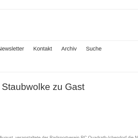
Newsletter
Kontakt
Archiv
Suche
Staubwolke zu Gast
ugust, veranstaltete der Radsportverein RC Quadrath-Ichendorf die 