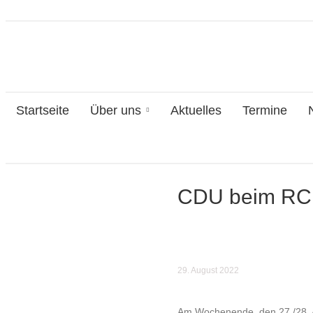
Startseite
Über uns
Aktuelles
Termine
CDU beim RC 
29. August 2022
Am Wochenende, den 27./28. A